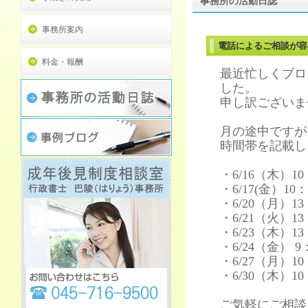
事務所の活動日誌
事務所案内
電話によるご相談が容
料金・報酬
最近忙しくブロ
した。
申し訳ございま
月の途中ですが
時間帯を記載し
・6/16（木）10
・6/17(金）10：
・6/20（月）13
・6/21（火）13
・6/23（木）13
・6/24（金） 9
・6/27（月）10
・6/30（木）10
ご気軽にご相談