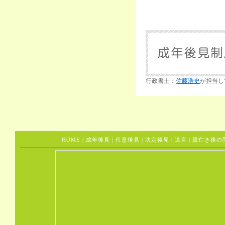
行政書士：
佐藤浩史
が担当し
HOME
|
成年後見
|
任意後見
|
法定後見
|
遺言
|
親亡き後の